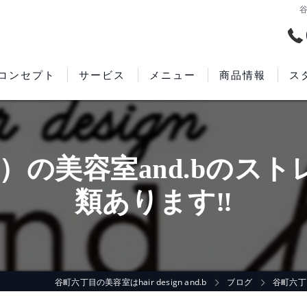
谷
コンセプト
サービス
メニュー
商品情報
ス
谷町六丁目の美容室･hair design and.bの口コミ情報
谷町六丁目の美容室･hair design and.bの評判
）の美容室and.bのスト
谷町六丁目の美容室･hair design and.bのお客様の声
類あります‼
谷町六丁目の美容室はhair design and.b
ブログ
谷町六丁