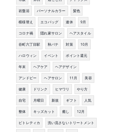
岩盤浴
パーソナルカラー
髪色
模様替え
エコバッグ
連休
9月
コロナ禍
隠れ家サロン
ヘアスタイル
谷町六丁目駅
秋バテ
対策
10月
ハロウィン
イベント
ポイント還元
年末
ヘアケア
ヘアデザイン
アンドビー
ヘアサロン
11月
美容
健康
ドリンク
ヒマワリ
やり方
自宅
月曜日
新規
ギフト
人気
整体
キッズカット
癒し
12月
ピトレティカ
洗い流さないトリートメント