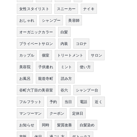
女性スタイリスト
スニーカー
ナイキ
おしゃれ
シャンプー
美容師
オーガニックカラー
白髪
プライベートサロン
内装
コロナ
カップル
個室
トリートメント
サロン
美容院
子供連れ
ミント
使い方
お風呂
龍造寺町
読み方
谷町六丁目の美容室
谷六
シャンプー台
フルフラット
予約
当日
電話
近く
マンツーマン
クーポン
定休日
お知らせ
同時
髪質改善
白髪染め
市販
休日
過ごし方
デトックス